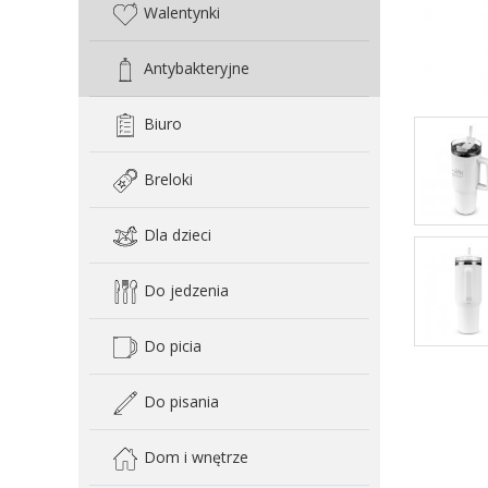
Walentynki
Antybakteryjne
Biuro
Breloki
Dla dzieci
Do jedzenia
Do picia
Do pisania
Dom i wnętrze