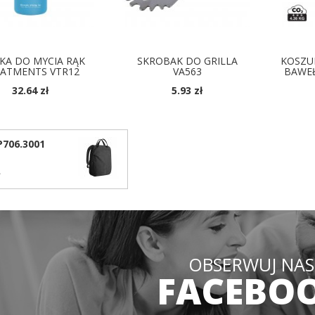
KA DO MYCIA RĄK
SKROBAK DO GRILLA
KOSZU
ATMENTS VTR12
VA563
BAWEŁ
32.64 zł
5.93 zł
DOSTĘPNE KOLORY
D
P706.3001
ł
OBSERWUJ NAS
FACEBO