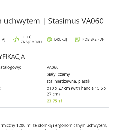
m uchwytem | Stasimus VA060
POLEĆ
TAJ
DRUKUJ
POBIERZ PDF
ZNAJOMEMU
YFIKACJA
atalogowy:
VA060
biały, czarny
:
stal nierdzewna, plastik
:
ø10 x 27 cm (with handle 15,5 x
27 cm)
:
23.75 zł
ermiczny 1200 ml ze słomką i ergonomicznym uchwytem,