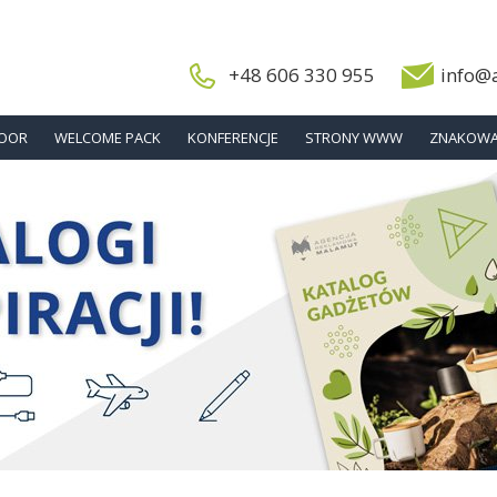
+48 606 330 955
info@
DOOR
WELCOME PACK
KONFERENCJE
STRONY WWW
ZNAKOWA