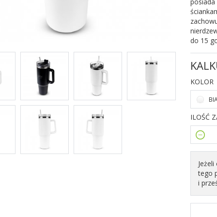
posiada 
ścianka
zachowuj
nierdzew
do 15 g
KALK
KOLOR
BI
ILOŚĆ 
Jeżel
tego 
i prze