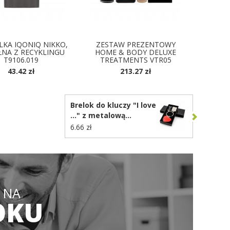
LKA IQONIQ NIKKO,
ZESTAW PREZENTOWY
NA Z RECYKLINGU
HOME & BODY DELUXE
T9106.019
TREATMENTS VTR05
43.42 zł
213.27 zł
OSTĘPNE KOLORY
Brelok do kluczy "I love
..." z metalową
plakietką | Lydus
6.66 zł
VA093
 NA
OKU