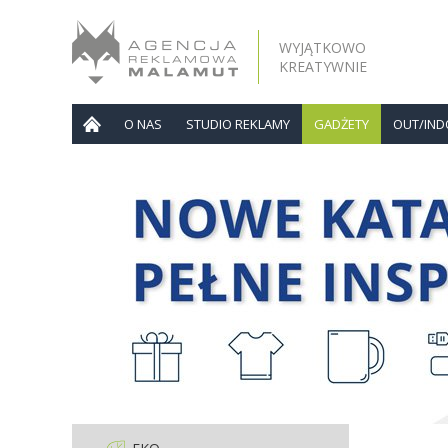
WYJĄTKOWO
KREATYWNIE
O NAS
STUDIO REKLAMY
GADŻETY
OUT/IN