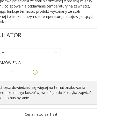
podwójne ścianki ze stali nierdzewnej z próżnią między
mi, co spowalnia oddawanie temperatury na zewnątrz,
ąc funkcje termosu, produkt wykonany ze stali
nej i plastiku, utrzymuje temperaturę napojów gorących
odzin
ULATOR
AŁY
ZAMÓWIENIA
i chcesz dowiedzieć się więcej na temat znakowania
produktu i jego kosztów, wrzuć go do Koszyka zapytań
ślij do nas pytanie.
Cena netto za 1 szt.