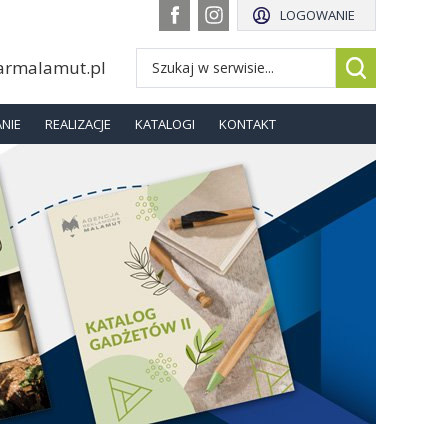
LOGOWANIE
armalamut.pl
NIE
REALIZACJE
KATALOGI
KONTAKT