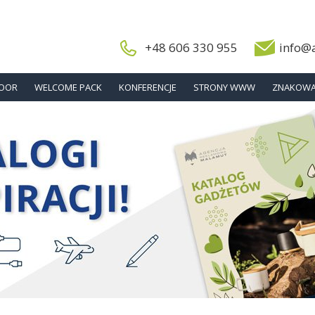
+48 606 330 955
info@
DOOR
WELCOME PACK
KONFERENCJE
STRONY WWW
ZNAKOWA