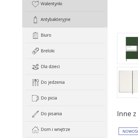
Walentynki
Antybakteryjne
Biuro
Breloki
Dla dzieci
Do jedzenia
Do picia
Inne z 
Do pisania
Dom i wnętrze