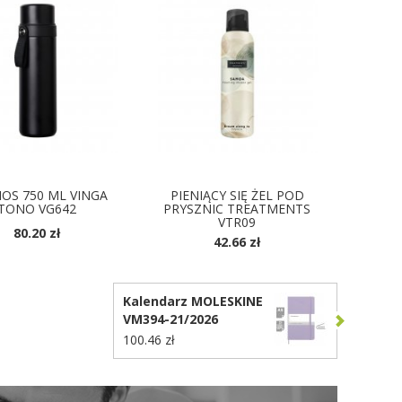
OS 750 ML VINGA
PIENIĄCY SIĘ ŻEL POD
TONO VG642
PRYSZNIC TREATMENTS
VTR09
80.20 zł
42.66 zł
OSTĘPNE KOLORY
Kalendarz MOLESKINE
VM394-21/2026
100.46 zł