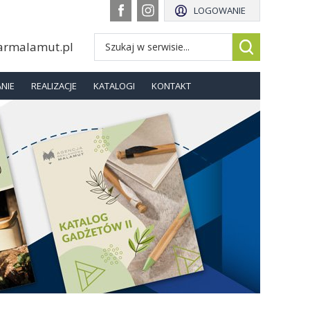
LOGOWANIE
armalamut.pl
NIE
REALIZACJE
KATALOGI
KONTAKT