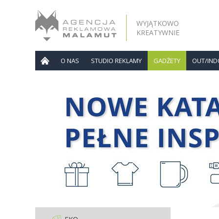
WYJĄTKOWO
KREATYWNIE
O NAS
STUDIO REKLAMY
GADŻETY
OUT/IN