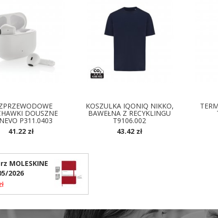
ZPRZEWODOWE
KOSZULKA IQONIQ NIKKO,
TERM
CHAWKI DOUSZNE
BAWEŁNA Z RECYKLINGU
NEVO P311.0403
T9106.002
41.22 zł
43.42 zł
D
DOSTĘPNE KOLORY
rz MOLESKINE
5/2026
zł