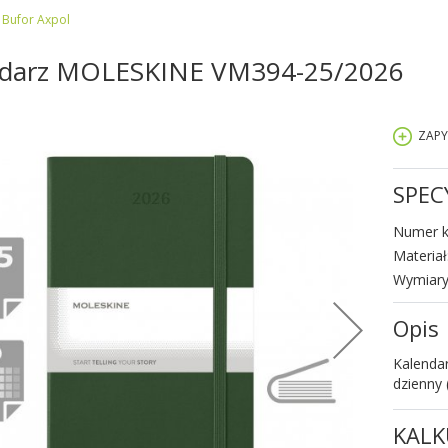
Bufor Axpol
ndarz MOLESKINE VM394-25/2026
ZAPY
SPEC
Numer k
Materiał
Wymiary
Opis
Kalendar
dzienny 
KALK