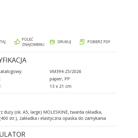
POLEĆ
TAJ
DRUKUJ
POBIERZ PDF
ZNAJOMEMU
YFIKACJA
atalogowy:
VM394-25/2026
:
papier, PP
:
13 x 21 cm
z duży (ok. A5, large) MOLESKINE, twarda okładka,
(400 str.), zakładka i elastyczna opaska do zamykania
ULATOR