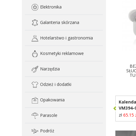
Elektronika
Galanteria skórzana
Hotelarstwo i gastronomia
Kosmetyki reklamowe
BE
Narzędzia
SŁU
TU
Odzież i dodatki
Opakowania
Kalenda
VM394-0
zł
65.15 
Parasole
Podróż