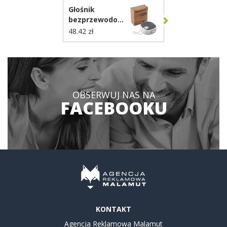
VA566
Głośnik
bezprzewodowy
3W VA568
48.42 zł
OBSERWUJ NAS NA
FACEBOOKU
KONTAKT
Agencja Reklamowa Malamut