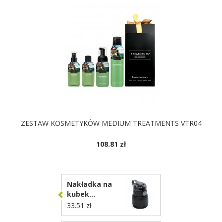
ZESTAW KOSMETYKÓW MEDIUM TREATMENTS VTR04
108.81 zł
Nakładka na
kubek
zwiększająca
33.51 zł
pojemność