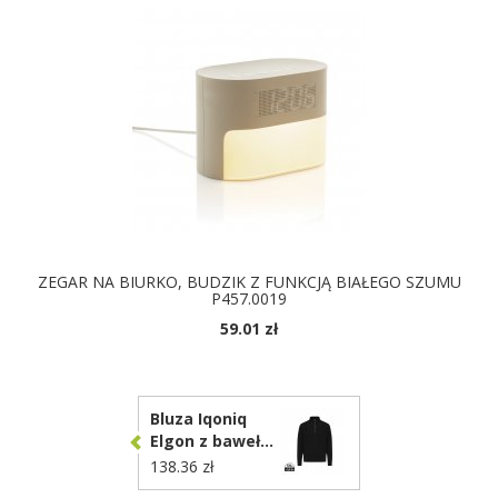
ZEGAR NA BIURKO, BUDZIK Z FUNKCJĄ BIAŁEGO SZUMU
P457.0019
59.01 zł
Bluza Iqoniq
Elgon z bawełny
z recyklingu
138.36 zł
T9601.001