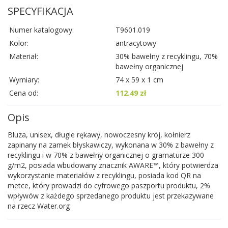
SPECYFIKACJA
Numer katalogowy:
T9601.019
Kolor:
antracytowy
Materiał:
30% bawełny z recyklingu, 70%
bawełny organicznej
Wymiary:
74 x 59 x 1 cm
Cena od:
112.49 zł
Opis
Bluza, unisex, długie rękawy, nowoczesny krój, kołnierz
zapinany na zamek błyskawiczy, wykonana w 30% z bawełny z
recyklingu i w 70% z bawełny organicznej o gramaturze 300
g/m2, posiada wbudowany znacznik AWARE™, który potwierdza
wykorzystanie materiałów z recyklingu, posiada kod QR na
metce, który prowadzi do cyfrowego paszportu produktu, 2%
wpływów z każdego sprzedanego produktu jest przekazywane
na rzecz Water.org