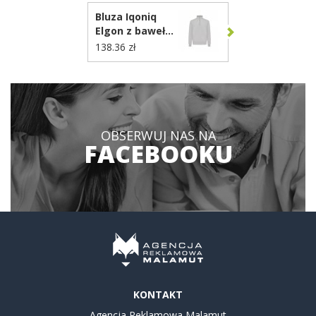
Bluza Iqoniq
Elgon z bawełny
z recyklingu
138.36 zł
T9601.032
OBSERWUJ NAS NA
FACEBOOKU
KONTAKT
Agencja Reklamowa Malamut