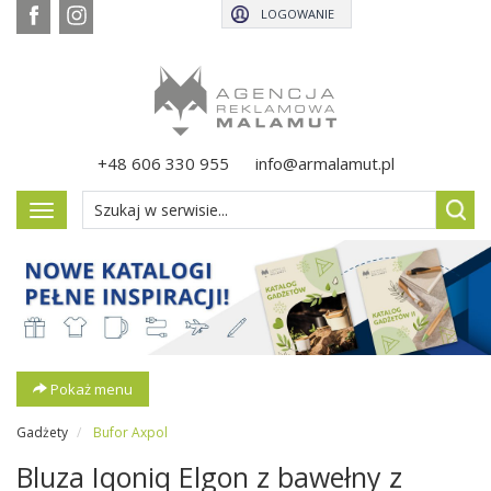
LOGOWANIE
+48 606 330 955
info@armalamut.pl
Pokaż
menu
Pokaż menu
Gadżety
Bufor Axpol
Bluza Iqoniq Elgon z bawełny z