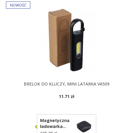
BRELOK DO KLUCZY, MINI LATARKA VA509
11.71 zł
DOSTĘPNE KOLORY
Magnetyczna
ładowarka
bezprzewodowa