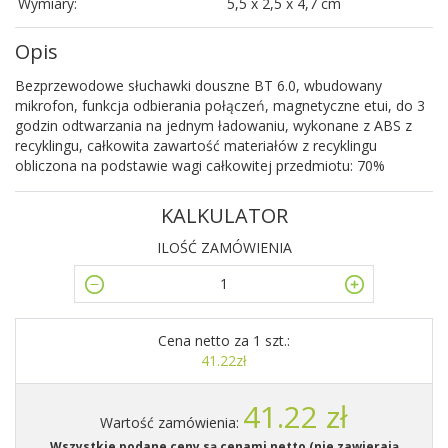
Wymiary:
5,5 x 2,5 x 4,7 cm
Opis
Bezprzewodowe słuchawki douszne BT 6.0, wbudowany
mikrofon, funkcja odbierania połączeń, magnetyczne etui, do 3
godzin odtwarzania na jednym ładowaniu, wykonane z ABS z
recyklingu, całkowita zawartość materiałów z recyklingu
obliczona na podstawie wagi całkowitej przedmiotu: 70%
KALKULATOR
ILOŚĆ ZAMÓWIENIA
Cena netto za 1 szt.:
41.22zł
41.22 zł
Wartość zamówienia:
Wszystkie podane ceny są cenami netto (nie zawierają