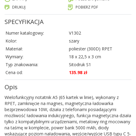
DRUKUJ
POBIERZ PDF
SPECYFIKACJA
Numer katalogowy:
V1302
Kolor:
szary
Materiał:
poliester (300D) RPET
Wymiary:
18 x 22,5 x 3 cm
Typ znakowania:
Sitodruk S1
Cena od:
135.98 zł
Opis
Wielofunkcyjny notatnik A5 (65 kartek w linie), wykonany z
RPET, zamknięcie na magnes, magnetyczna ładowarka
bezprzewodowa 10W, działa z telefonami posiadającymi
możliwość ładowania indukcyjnego, funkcja magnetyczna działa
tylko z kompatybilnymi urządzeniami, metalowy ring mocowany
na taśmę w komplecie, power bank 5000 mAh, diody
wskazujące poziom naładowania, wejście/wyjście USB typu C 5-