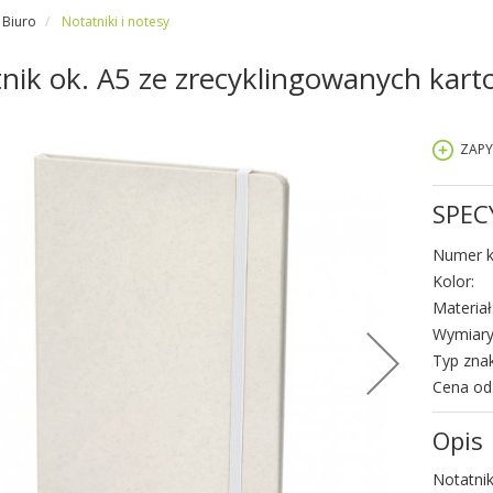
Biuro
Notatniki i notesy
nik ok. A5 ze zrecyklingowanych kar
ZAPY
SPEC
Numer k
Kolor:
Materiał
Wymiary
Typ zna
Cena od
Opis
Notatnik