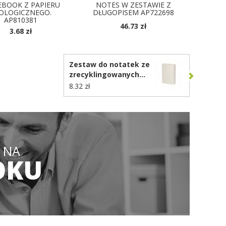
BOOK Z PAPIERU
NOTES W ZESTAWIE Z
OLOGICZNEGO.
DŁUGOPISEM AP722698
AP810381
46.73 zł
3.68 zł
DOSTĘPNE KOLORY
OSTĘPNE KOLORY
Zestaw do notatek ze
zrecyklingowanych
kartoników po mleku,
8.32 zł
notatnik, karteczki
samoprzylepne,
długopis VA642
 NA
OKU