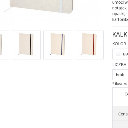
umożliwi
notatek,
opaski, 
kartoni
KALK
KOLOR
BI
LICZBA
brak
* ilość k
C
Cena 