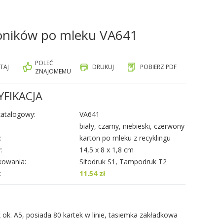
toników po mleku VA641
POLEĆ
TAJ
DRUKUJ
POBIERZ PDF
ZNAJOMEMU
YFIKACJA
atalogowy:
VA641
biały, czarny, niebieski, czerwony
:
karton po mleku z recyklingu
:
14,5 x 8 x 1,8 cm
kowania:
Sitodruk S1, Tampodruk T2
:
11.54 zł
 ok. A5, posiada 80 kartek w linie, tasiemka zakładkowa