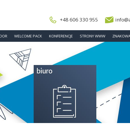
+48 606 330 955
info@
DOOR
WELCOME PACK
KONFERENCJE
STRONY WWW
ZNAKOWA