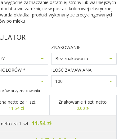
a wygodne zaznaczanie ostatniej strony lub ważniejszych
 dodatkowe zamknięcie w postaci kolorowej elastycznej
twarda okładka, produkt wykonany ze zrecyklingowanych
ków po mleku
ULATOR
ZNAKOWANIE
Bez znakowania
AŁY
 KOLORÓW *
ILOŚĆ ZAMAWIANA
100
olorów przy znakowaniu
ena netto za 1 szt.
Znakowanie 1 szt. netto:
11.54 zł
0.00 zł
11.54 zł
netto za 1 szt.: