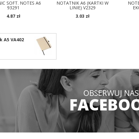
IC SOFT. NOTES A6
NOTATNIK A6 (KARTKI W
NOTE
93291
LINIE) V2329
EK
4.87 zł
3.03 zł
OSTĘPNE KOLORY
DOSTĘPNE KOLORY
D
k A5 VA402
OBSERWUJ NAS
FACEBO