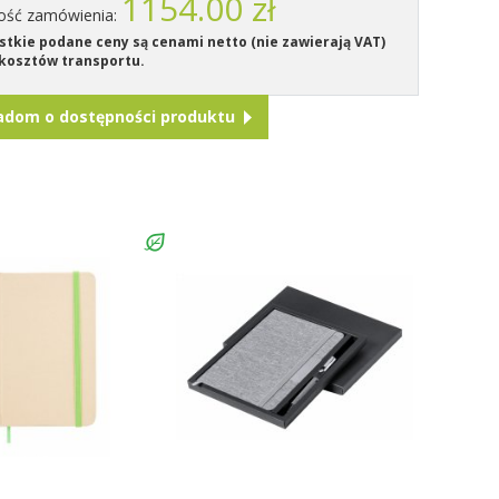
1154.00 zł
ość zamówienia:
tkie podane ceny są cenami netto (nie zawierają VAT)
kosztów transportu.
adom o dostępności produktu