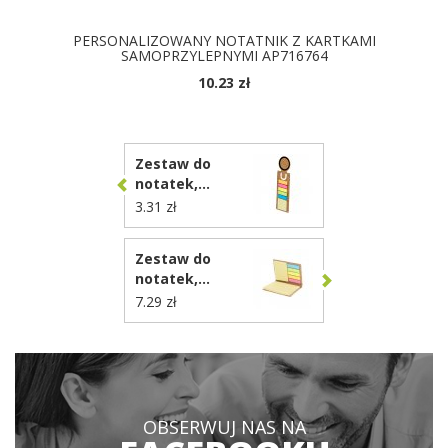
PERSONALIZOWANY NOTATNIK Z KARTKAMI
SAMOPRZYLEPNYMI AP716764
10.23 zł
DOSTĘPNE KOLORY
Zestaw do
notatek,
karteczki
3.31 zł
samoprzylepne,
linijka VA773
Zestaw do
notatek,
karteczki
7.29 zł
samoprzylepne
VA771
OBSERWUJ NAS NA